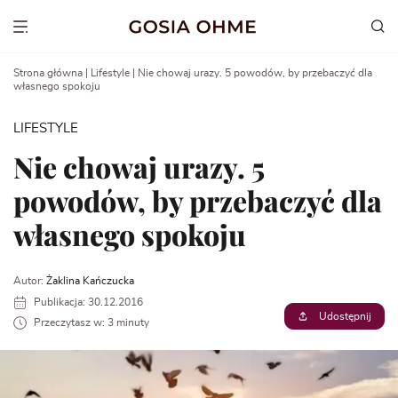
Go
to
Show menu
content
Strona główna
|
Lifestyle
|
Nie chowaj urazy. 5 powodów, by przebaczyć dla
własnego spokoju
LIFESTYLE
Nie chowaj urazy. 5
powodów, by przebaczyć dla
własnego spokoju
Autor:
Żaklina Kańczucka
Publikacja: 30.12.2016
Udostępnij
Przeczytasz w: 3 minuty