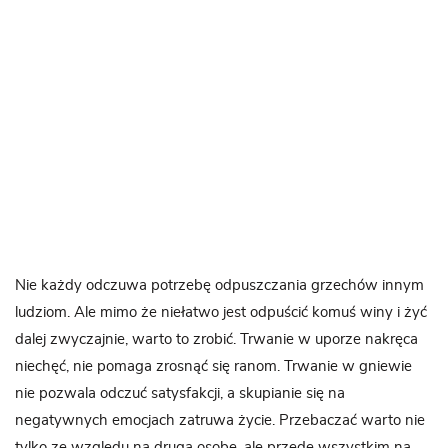
Nie każdy odczuwa potrzebę odpuszczania grzechów innym
ludziom. Ale mimo że niełatwo jest odpuścić komuś winy i żyć
dalej zwyczajnie, warto to zrobić. Trwanie w uporze nakręca
niechęć, nie pomaga zrosnąć się ranom. Trwanie w gniewie
nie pozwala odczuć satysfakcji, a skupianie się na
negatywnych emocjach zatruwa życie. Przebaczać warto nie
tylko ze względu na drugą osobę, ale przede wszystkim na