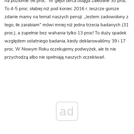
na poziomie 56 proc. W głębi serca osiąga zaledwie 30 proc.
To 4-5 proc. słabiej niż pod koniec 2016 r. Jeszcze gorsze
zdanie mamy na temat naszych pensji. „Jestem zadowolony z
tego, ile zarabiam” mówi mniej niż jedna trzecia badanych (31
proc.), a zupełnie bez wahania tylko 13 proc! To duży spadek
względem ostatniego badania, kiedy deklarowaliśmy 39 i 17
proc. W Nowym Roku oczekujemy podwyżek, ale te nie
przychodzą albo nie spełniają naszych oczekiwań.
ad