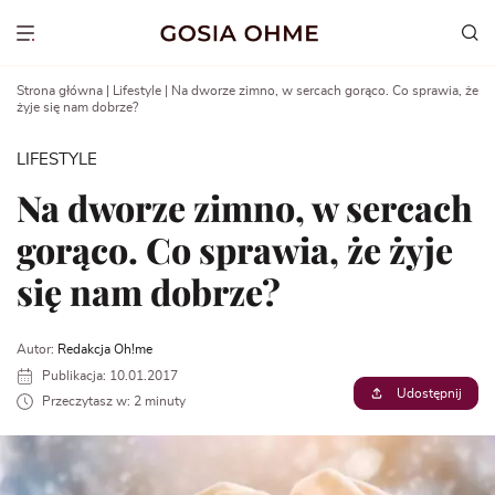
Go
to
Show menu
content
Strona główna
|
Lifestyle
|
Na dworze zimno, w sercach gorąco. Co sprawia, że
żyje się nam dobrze?
LIFESTYLE
Na dworze zimno, w sercach
gorąco. Co sprawia, że żyje
się nam dobrze?
Autor:
Redakcja Oh!me
Publikacja: 10.01.2017
Udostępnij
Przeczytasz w: 2 minuty