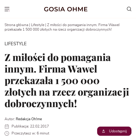
Go
to
Show menu
content
Strona główna
|
Lifestyle
|
Z miłości do pomagania innym. Firma Wawel
przekazała 1 500 000 złotych na rzecz organizacji dobroczynnych!
LIFESTYLE
Z miłości do pomagania
innym. Firma Wawel
przekazała 1 500 000
złotych na rzecz organizacji
dobroczynnych!
Autor:
Redakcja Oh!me
Publikacja: 22.02.2017
Udostępnij
Przeczytasz w: 6 minut