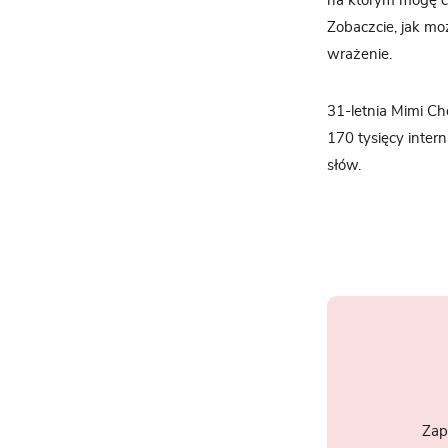
na którym mogę ć
Zobaczcie, jak mo
wrażenie.
31-letnia Mimi Cho
170 tysięcy inter
słów.
Zap