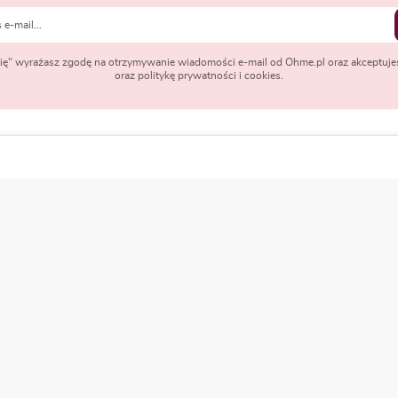
 się" wyrażasz zgodę na otrzymywanie wiadomości e-mail od Ohme.pl oraz akceptuje
oraz politykę prywatności i cookies.