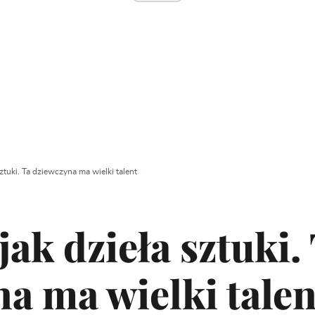
sztuki. Ta dziewczyna ma wielki talent
jak dzieła sztuki.
a ma wielki talen