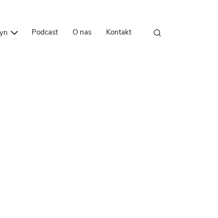
Przejdź do treści
Podcast
O nas
Kontakt
zyn