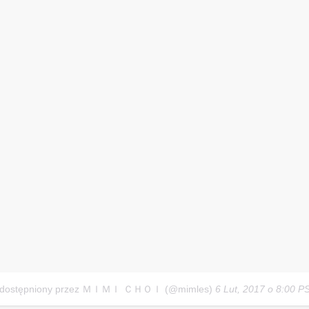
udostępniony przez ＭＩＭＩ ＣＨＯＩ (@mimles)
6 Lut, 2017 o 8:00 P