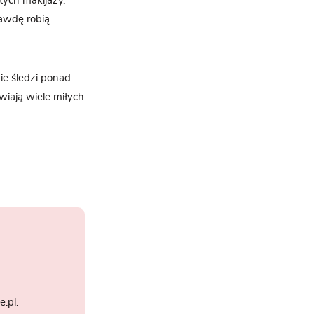
ych makijaży.
rawdę robią
mie śledzi ponad
wiają wiele miłych
.pl.