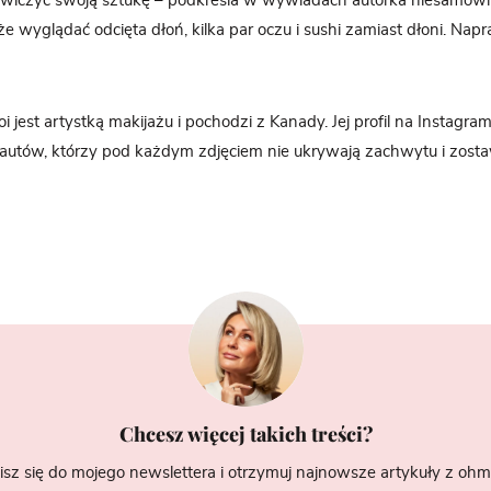
wiczyć swoją sztukę – podkreśla w wywiadach autorka niesamowit
że wyglądać odcięta dłoń, kilka par oczu i sushi zamiast dłoni. Nap
i jest artystką makijażu i pochodzi z Kanady. Jej profil na Instagra
nautów, którzy pod każdym zdjęciem nie ukrywają zachwytu i zosta
Chcesz więcej takich treści?
isz się do mojego newslettera i otrzymuj najnowsze artykuły z ohme