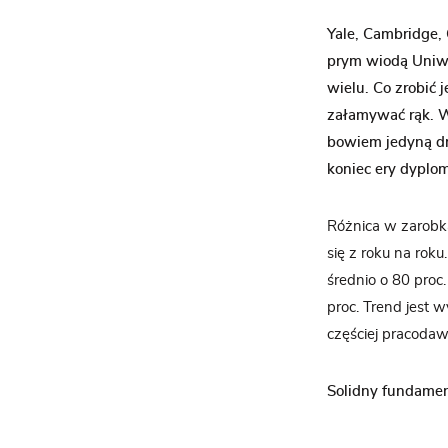
Yale, Cambridge, 
prym wiodą Uniwer
wielu. Co zrobić
załamywać rąk. W
bowiem jedyną dro
koniec ery dypl
Różnica w zarobk
się z roku na rok
średnio o 80 proc
proc. Trend jest
częściej pracodaw
Solidny fundame