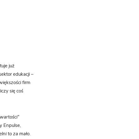
uje już
ektor edukacji –
iększości firm
czy się coś
wartości”
my Enpulse,
lni to za mało
.