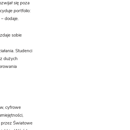
ozwijał się poza
duje portfolio:
e
– dodaje.
 zdaje sobie
ałania. Studenci
, z dużych
torowania
ów, cyfrowe
miejętności,
o przez Światowe