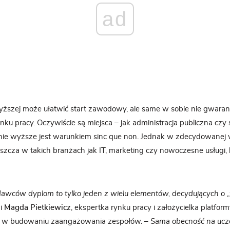
ad
ższej może ułatwić start zawodowy, ale same w sobie nie gwarant
ku pracy. Oczywiście są miejsca – jak administracja publiczna czy s
nie wyższe jest warunkiem sinc que non. Jednak w zdecydowanej w
zcza w takich branżach jak IT, marketing czy nowoczesne usługi, li
dawców dyplom to tylko jeden z wielu elementów, decydujących o „
i
Magda Pietkiewicz
, ekspertka rynku pracy i założycielka platfor
my w budowaniu zaangażowania zespołów. –
Sama obecność na ucze