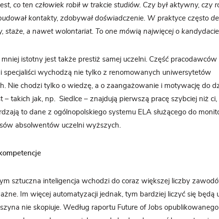
st, co ten człowiek robił w trakcie studiów. Czy był aktywny, czy r
udował kontakty, zdobywał doświadczenie. W praktyce często decy
y, staże, a nawet wolontariat. To one mówią najwięcej o kandydaci
 mniej istotny jest także prestiż samej uczelni. Część pracodawców
i specjaliści wychodzą nie tylko z renomowanych uniwersytetów
. Nie chodzi tylko o wiedzę, a o zaangażowanie i motywację do dzi
 – takich jak, np. Siedlce – znajdują pierwszą pracę szybciej niż ci
rdzają to dane z ogólnopolskiego systemu ELA służącego do moni
sów absolwentów uczelni wyższych.
 kompetencje
ym sztuczna inteligencja wchodzi do coraz większej liczby zawod
żne. Im więcej automatyzacji jednak, tym bardziej liczyć się będą u
szyna nie skopiuje. Według raportu Future of Jobs opublikowaneg