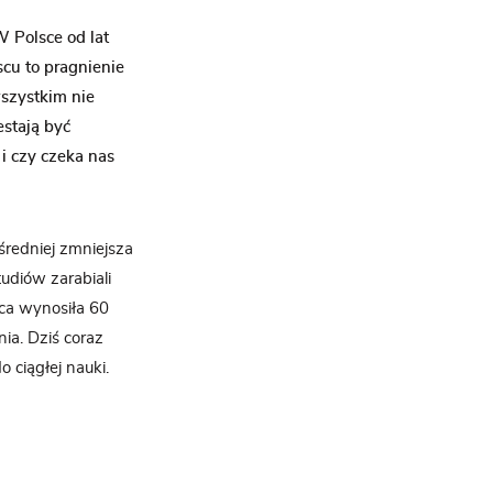
W Polsce od lat
cu to pragnienie
wszystkim nie
stają być
i czy czeka nas
redniej zmniejsza
udiów zarabiali
ica wynosiła 60
ia. Dziś coraz
 ciągłej nauki.