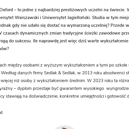
Oxford – to jedne z najbardziej prestiżowych uczelni na świecie. 
sytet Warszawski i Uniwersytet Jagielloński. Studia w tym miejs
 jednak gdy nie udało się dostać na wymarzoną uczelnię? Przede 
 czasach dynamicznych zmian tradycyjne ścieżki zawodowe prze
gą do sukcesu. Ile naprawdę jest więc dziś warte wykształcenie 
omów?
ach między osobami z wyższym wykształceniem a tymi po szkole ś
u. Według danych firmy Sedlak & Sedlak, w 2013 roku absolwenci st
. więcej niż osoby z wykształceniem średnim. W 2023 roku ta różn
 wyraźny – dyplom przestaje być gwarantem wysokiego wyngrodzen
cy stawiają na doświadczenie, konkretne umiejętności i gotowość do
nt