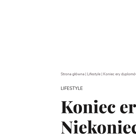
Strona główna
|
Lifestyle
|
Koniec ery dyplomó
LIFESTYLE
Koniec e
Niekonie