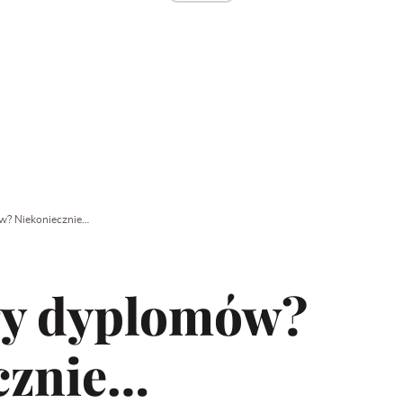
w? Niekoniecznie…
ry dyplomów?
cznie…