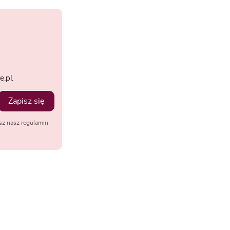
.pl.
Zapisz się
sz nasz regulamin