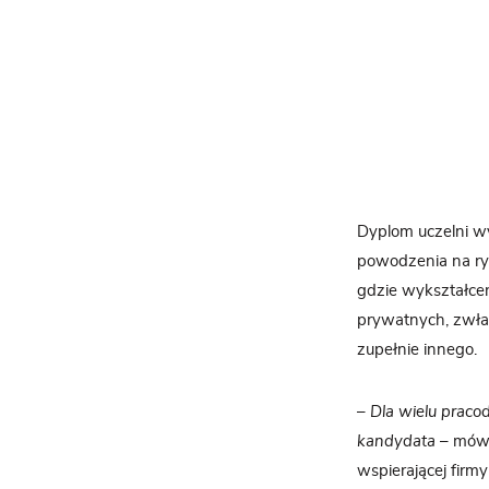
Dyplom uczelni wy
powodzenia na ryn
gdzie wykształce
prywatnych, zwłas
zupełnie innego.
–
Dla wielu praco
kandydata
– mów
wspierającej fir