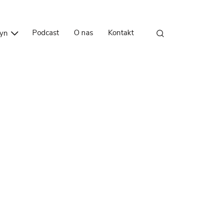
Przejdź do treści
Podcast
O nas
Kontakt
zyn