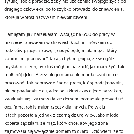
sytuacji sobie poradzić, żeby nie uzależniać swojego życia od
drugiego człowieka, bo to szybko prowadzi do zniewolenia,
które ja wprost nazywam niewolnictwem.
Pamiętam, jak narzekałam, wstając na 6:00 do pracy w
markecie. Stawałam w drzwiach kuchni i mówiłam do
rodziców pijących kawę: „kiedyś będę miała męża, który
zabroni mi pracować”. Jaka ja byłam głupia, że w ogóle
myślałam o tym, by ktoś mógł mi narzucić, jak mam żyć. Tak
robił mój ojciec. Przez niego mama nie mogła swobodnie
pracować. Tak naprawdę żadna praca, którą podejmowała,
nie odpowiadała ojcu, więc po jakimś czasie jego narzekań,
zwalniała się i zajmowała się domem, pomagała prowadzić
ojcu firmę, robiła milion rzeczy dla innych. Po wielu
latach pozostała jednak z czarną dziurą w cv. Jako młoda
kobieta sądziłam, że mąż, który chce, aby jego żona
zajmowała się wyłącznie domem to skarb. Dziś wiem, że to