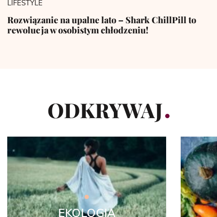
LIFESTYLE
Rozwiązanie na upalne lato – Shark ChillPill to
rewolucja w osobistym chłodzeniu!
ODKRYWAJ
EKOLOGIA