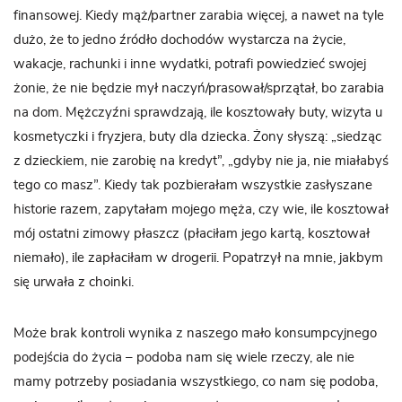
finansowej. Kiedy mąż/partner zarabia więcej, a nawet na tyle
dużo, że to jedno źródło dochodów wystarcza na życie,
wakacje, rachunki i inne wydatki, potrafi powiedzieć swojej
żonie, że nie będzie mył naczyń/prasował/sprzątał, bo zarabia
na dom. Mężczyźni sprawdzają, ile kosztowały buty, wizyta u
kosmetyczki i fryzjera, buty dla dziecka. Żony słyszą: „siedząc
z dzieckiem, nie zarobię na kredyt”, „gdyby nie ja, nie miałabyś
tego co masz”. Kiedy tak pozbierałam wszystkie zasłyszane
historie razem, zapytałam mojego męża, czy wie, ile kosztował
mój ostatni zimowy płaszcz (płaciłam jego kartą, kosztował
niemało), ile zapłaciłam w drogerii. Popatrzył na mnie, jakbym
się urwała z choinki.
Może brak kontroli wynika z naszego mało konsumpcyjnego
podejścia do życia – podoba nam się wiele rzeczy, ale nie
mamy potrzeby posiadania wszystkiego, co nam się podoba,