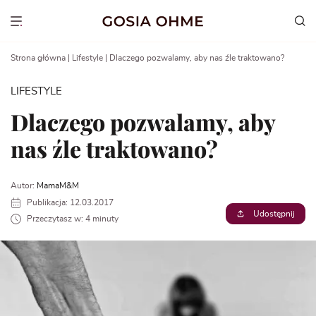
Go
to
Show menu
content
Strona główna
|
Lifestyle
|
Dlaczego pozwalamy, aby nas źle traktowano?
LIFESTYLE
Dlaczego pozwalamy, aby
nas źle traktowano?
Autor:
MamaM&M
Publikacja: 12.03.2017
Udostępnij
Przeczytasz w: 4 minuty