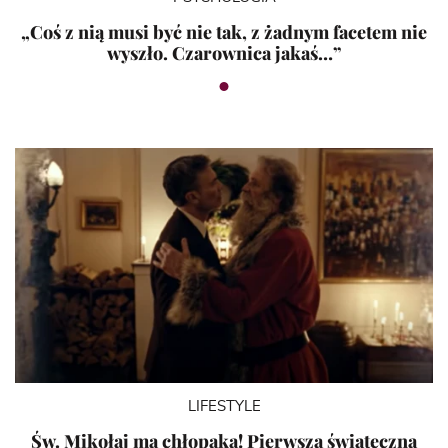
„Coś z nią musi być nie tak, z żadnym facetem nie
wyszło. Czarownica jakaś…”
LIFESTYLE
Św. Mikołaj ma chłopaka! Pierwsza świąteczna