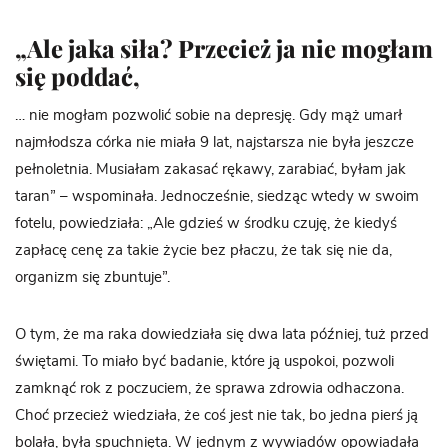
„Ale jaka siła? Przecież ja nie mogłam
się poddać,
… nie mogłam pozwolić sobie na depresję. Gdy mąż umarł
najmłodsza córka nie miała 9 lat, najstarsza nie była jeszcze
pełnoletnia. Musiałam zakasać rękawy, zarabiać, byłam jak
taran” – wspominała. Jednocześnie, siedząc wtedy w swoim
fotelu, powiedziała: „Ale gdzieś w środku czuję, że kiedyś
zapłacę cenę za takie życie bez płaczu, że tak się nie da,
organizm się zbuntuje”.
O tym, że ma raka dowiedziała się dwa lata później, tuż przed
świętami. To miało być badanie, które ją uspokoi, pozwoli
zamknąć rok z poczuciem, że sprawa zdrowia odhaczona.
Choć przecież wiedziała, że coś jest nie tak, bo jedna pierś ją
bolała, była spuchnięta. W jednym z wywiadów opowiadała