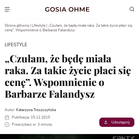
Go
to
Show menu
content
Strona główna
|
Lifestyle
|
„Czułam, że będę miała raka. Za takie życie płaci się
cenę”. Wspomnienie o Barbarze Falandysz
LIFESTYLE
„Czułam, że będę miała
raka. Za takie życie płaci się
cenę”. Wspomnienie o
Barbarze Falandysz
Autor:
Katarzyna Troszczyńska
Publikacja: 15.12.2015
Udostępnij
Przeczytasz w: 3 minuty