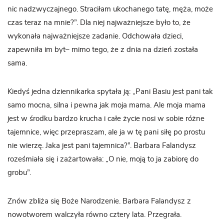
nic nadzwyczajnego. Straciłam ukochanego tatę, męża, może
czas teraz na mnie?”. Dla niej najważniejsze było to, że
wykonała najważniejsze zadanie. Odchowała dzieci,
zapewniła im byt– mimo tego, że z dnia na dzień została
sama.
Kiedyś jedna dziennikarka spytała ją: „Pani Basiu jest pani tak
samo mocna, silna i pewna jak moja mama. Ale moja mama
jest w środku bardzo krucha i całe życie nosi w sobie różne
tajemnice, więc przepraszam, ale ja w tę pani siłę po prostu
nie wierzę. Jaka jest pani tajemnica?”. Barbara Falandysz
roześmiała się i zażartowała: „O nie, moją to ja zabiorę do
grobu”.
Znów zbliża się Boże Narodzenie. Barbara Falandysz z
nowotworem walczyła równo cztery lata. Przegrała.