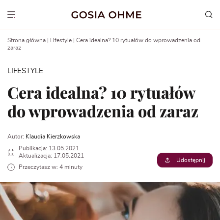
Go
to
Show menu
content
Strona główna
|
Lifestyle
|
Cera idealna? 10 rytuałów do wprowadzenia od
zaraz
LIFESTYLE
Cera idealna? 10 rytuałów
do wprowadzenia od zaraz
Autor:
Klaudia Kierzkowska
Publikacja: 13.05.2021
Aktualizacja: 17.05.2021
Udostępnij
Przeczytasz w: 4 minuty