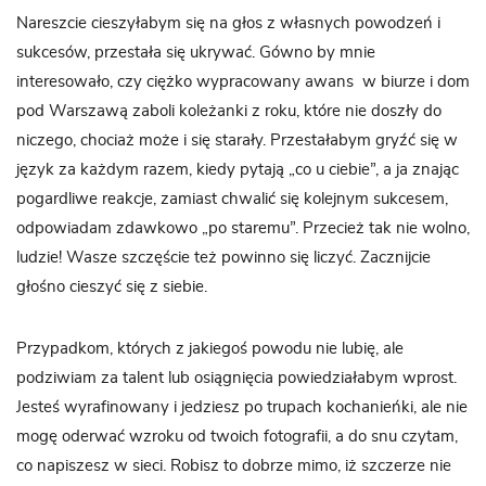
Nareszcie cieszyłabym się na głos z własnych powodzeń i
sukcesów, przestała się ukrywać. Gówno by mnie
interesowało, czy ciężko wypracowany awans w biurze i dom
pod Warszawą zaboli koleżanki z roku, które nie doszły do
niczego, chociaż może i się starały. Przestałabym gryźć się w
język za każdym razem, kiedy pytają „co u ciebie”, a ja znając
pogardliwe reakcje, zamiast chwalić się kolejnym sukcesem,
odpowiadam zdawkowo „po staremu”. Przecież tak nie wolno,
ludzie! Wasze szczęście też powinno się liczyć. Zacznijcie
głośno cieszyć się z siebie.
Przypadkom, których z jakiegoś powodu nie lubię, ale
podziwiam za talent lub osiągnięcia powiedziałabym wprost.
Jesteś wyrafinowany i jedziesz po trupach kochanieńki, ale nie
mogę oderwać wzroku od twoich fotografii, a do snu czytam,
co napiszesz w sieci. Robisz to dobrze mimo, iż szczerze nie