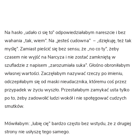
Na hasło „udało ci się to” odpowiedziałabym nareszcie i bez
wahania „tak, wiem”. Na „jesteś cudowna” – „dziękuję, też tak
myślę”. Zamiast pieścić się bez sensu, że „no co ty”, żeby
czasem nie wyjść na Narcyza i nie zostać zamkniętą w
szufladzie z napisem „zarozumiała suka”. Głośno obroniłabym
własnej wartości. Zaczęłabym nazywać rzeczy po imieniu,
odczepiłabym się od maski nieudacznika, któremu coś przez
przypadek w życiu wyszło. Przestałabym zamykać usta tylko
po to, żeby zadowolić ludzi wokół i nie spotęgować cudzych
smutków.
Mówiłabym: „lubię cię” bardzo często bez wstydu, że z drugiej
strony nie usłyszę tego samego.