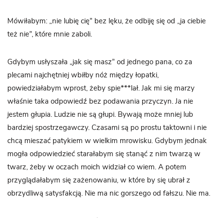
Mówiłabym: „nie lubię cię” bez lęku, że odbiję się od „ja ciebie
też nie”, które mnie zaboli.
Gdybym usłyszała „jak się masz” od jednego pana, co za
plecami najchętniej wbiłby nóż między łopatki,
powiedziałabym wprost, żeby spie***lał. Jak mi się marzy
właśnie taka odpowiedź bez podawania przyczyn. Ja nie
jestem głupia. Ludzie nie są głupi. Bywają może mniej lub
bardziej spostrzegawczy. Czasami są po prostu taktowni i nie
chcą mieszać patykiem w wielkim mrowisku. Gdybym jednak
mogła odpowiedzieć starałabym się stanąć z nim twarzą w
twarz, żeby w oczach moich widział co wiem. A potem
przyglądałabym się zażenowaniu, w które by się ubrał z
obrzydliwą satysfakcją. Nie ma nic gorszego od fałszu. Nie ma.