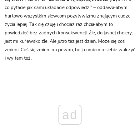
co pytacie jak sami układacie odpowiedzi” – oddawałabym
hurtowo wszystkim siewcom pozytywizmu znającym cudze
życia lepiej. Tak się czuję i chociaż raz chciałabym to
powiedzieć bez żadnych konsekwencji. Źle, do jasnej cholery,
jest mi ku*ewsko źle. Ale jutro też jest dzień. Może się coś
zmieni. Coś się zmieni na pewno, bo ja umiem o siebie walczyć
i wy tam też.
ad