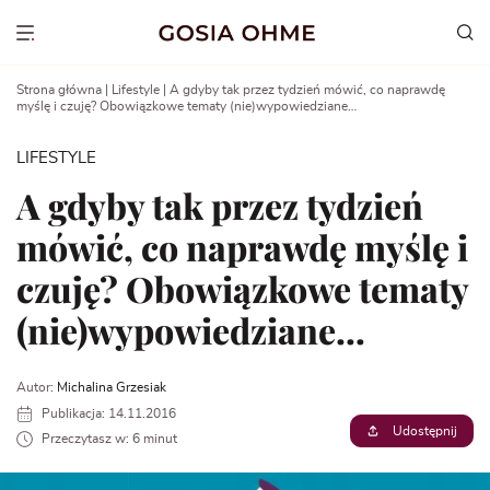
Go
to
Show menu
content
Strona główna
|
Lifestyle
|
A gdyby tak przez tydzień mówić, co naprawdę
myślę i czuję? Obowiązkowe tematy (nie)wypowiedziane…
LIFESTYLE
A gdyby tak przez tydzień
mówić, co naprawdę myślę i
czuję? Obowiązkowe tematy
(nie)wypowiedziane…
Autor:
Michalina Grzesiak
Publikacja: 14.11.2016
Udostępnij
Przeczytasz w: 6 minut