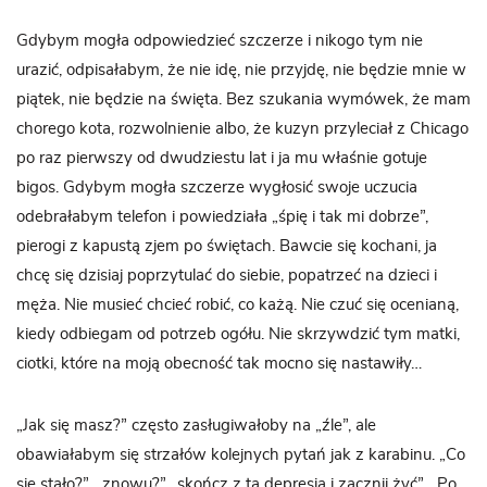
Gdybym mogła odpowiedzieć szczerze i nikogo tym nie
urazić, odpisałabym, że nie idę, nie przyjdę, nie będzie mnie w
piątek, nie będzie na święta. Bez szukania wymówek, że mam
chorego kota, rozwolnienie albo, że kuzyn przyleciał z Chicago
po raz pierwszy od dwudziestu lat i ja mu właśnie gotuje
bigos. Gdybym mogła szczerze wygłosić swoje uczucia
odebrałabym telefon i powiedziała „śpię i tak mi dobrze”,
pierogi z kapustą zjem po świętach. Bawcie się kochani, ja
chcę się dzisiaj poprzytulać do siebie, popatrzeć na dzieci i
męża. Nie musieć chcieć robić, co każą. Nie czuć się ocenianą,
kiedy odbiegam od potrzeb ogółu. Nie skrzywdzić tym matki,
ciotki, które na moją obecność tak mocno się nastawiły…
„Jak się masz?” często zasługiwałoby na „źle”, ale
obawiałabym się strzałów kolejnych pytań jak z karabinu. „Co
się stało?”, „znowu?” „skończ z tą depresja i zacznij żyć”. „Po