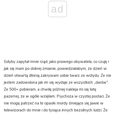
ad
Gdyby zapytał mnie rząd, jako prawego obywatela, co czuję i
jak się mam po dobrej zmianie, powiedziałabym, że dzień w
dzień otwartą dłonią zakrywam sobie twarz ze wstydu. Że nie
jestem zadowolona jak im się wydaje ze wszystkich „darów”.
Że 500+ pobieram, a chwilę później nakleja mi się łatę
pazernej, że w ogóle wzięłam. Psychoza w czystej postaci. Że
nie mogę patrzeć na te opasłe mordy śmiejące się jawie w
telewizorach do mnie i do tysiąca innych bezsilnych ludzi. Że