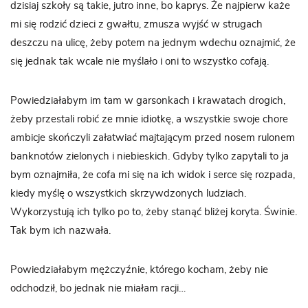
dzisiaj szkoły są takie, jutro inne, bo kaprys. Że najpierw każe
mi się rodzić dzieci z gwałtu, zmusza wyjść w strugach
deszczu na ulicę, żeby potem na jednym wdechu oznajmić, że
się jednak tak wcale nie myślało i oni to wszystko cofają.
Powiedziałabym im tam w garsonkach i krawatach drogich,
żeby przestali robić ze mnie idiotkę, a wszystkie swoje chore
ambicje skończyli załatwiać majtającym przed nosem rulonem
banknotów zielonych i niebieskich. Gdyby tylko zapytali to ja
bym oznajmiła, że cofa mi się na ich widok i serce się rozpada,
kiedy myślę o wszystkich skrzywdzonych ludziach.
Wykorzystują ich tylko po to, żeby stanąć bliżej koryta. Świnie.
Tak bym ich nazwała.
Powiedziałabym mężczyźnie, którego kocham, żeby nie
odchodził, bo jednak nie miałam racji…