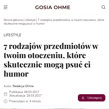
Go
to
Show menu
content
Strona główna
|
Lifestyle
|
7 rodzajów przedmiotów w twoim otoczeniu, które
skutecznie mogą psuć ci humor
LIFESTYLE
7 rodzajów przedmiotów w
twoim otoczeniu, które
skutecznie mogą psuć ci
humor
Autor:
Redakcja Oh!me
Publikacja: 09.03.2017
Aktualizacja: 29.03.2017
Udostępnij
Przeczytasz w: 4 minuty