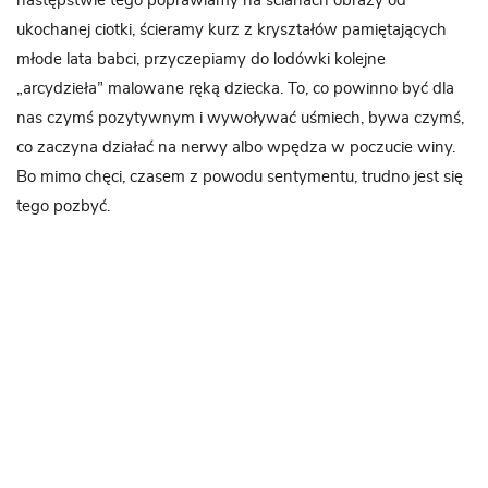
następstwie tego poprawiamy na ścianach obrazy od
ukochanej ciotki, ścieramy kurz z kryształów pamiętających
młode lata babci, przyczepiamy do lodówki kolejne
„arcydzieła” malowane ręką dziecka. To, co powinno być dla
nas czymś pozytywnym i wywoływać uśmiech, bywa czymś,
co zaczyna działać na nerwy albo wpędza w poczucie winy.
Bo mimo chęci, czasem z powodu sentymentu, trudno jest się
tego pozbyć.