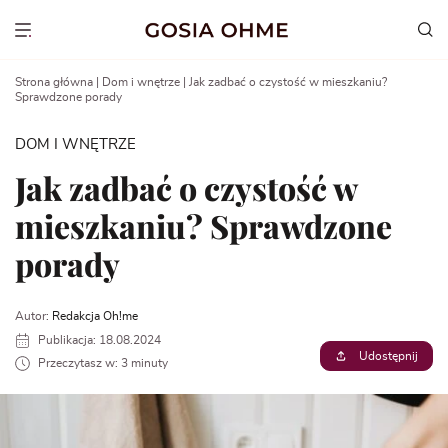
Go
to
Show menu
content
Strona główna
|
Dom i wnętrze
|
Jak zadbać o czystość w mieszkaniu?
Sprawdzone porady
DOM I WNĘTRZE
Jak zadbać o czystość w
mieszkaniu? Sprawdzone
porady
Autor:
Redakcja Oh!me
Publikacja: 18.08.2024
Udostępnij
Przeczytasz w: 3 minuty