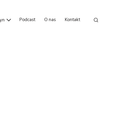
Przejdź do treści
Podcast
O nas
Kontakt
zyn