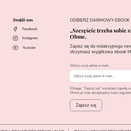
Znajdź nas
ODBIERZ DARMOWY EBOOK
„Szczęście trzeba sobie 
Facebook
Ohme.
Instagram
Zapisz się do redakcyjnego ne
Youtube
otrzymasz wyjątkowy ebook M
Wpisz swój adres e-mail...
Klikając "Zapisz się" wyrażasz zgodę 
Ohme.pl oraz akceptujesz nasz regulami
Zapisz się