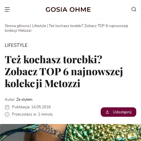
Go
to
Show menu
content
Strona główna
|
Lifestyle
|
Też kochasz torebki? Zobacz TOP 6 najnowszej
kolekcji Metozzi
LIFESTYLE
Też kochasz torebki?
Zobacz TOP 6 najnowszej
kolekcji Metozzi
Autor:
Ze stylem
Publikacja: 14.05.2016
Udostępnij
Przeczytasz w: 2 minuty