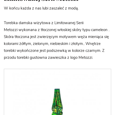
W końcu każda z nas lubi zaszaleć z modą.
Torebka damska wizytowa z Limitowanej Serii
Metozzi wykonana z tłoczonej włoskiej skóry typu cameleon .
Skóra tłoczona jest zwierzęcym motywem węża mieniąca się
kolorami żółtym, zielonym, niebieskim i złotym.. Wnętrze
torebki wykończone jest podszewką w kolorze czarnym. Z
przodu torebki gustowna zawieszka z logo Metozzi.