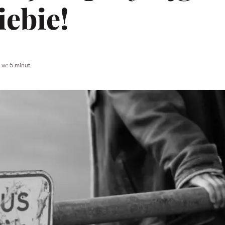
iebie!
 w: 5 minut