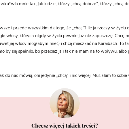
 wku*wia mnie tak, jak ludzie, którzy „chcą dobrze”, którzy „chcą do
wsze i przede wszystkim dlatego, że „chcą”? Ile ja rzeczy w życiu 
gie włosy, których nigdy w życiu pewnie już nie zapuszczę. Chcę mie
wet jej włosy mogłabym mieć) i chcę mieszkać na Karaibach. To tak
amo by się spełniło, bo przecież ja i tak nie mam na to wpływu, al
y tak do nas mówią, oni jedynie „chcą” i nic więcej. Musiałam to sobie
Chcesz więcej takich treści?