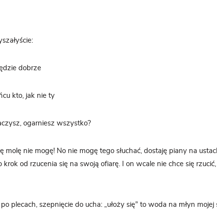
yszałyście:
będzie dobrze
cu kto, jak nie ty
baczysz, ogarniesz wszystko?
ię molę nie mogę! No nie mogę tego słuchać, dostaję piany na usta
o krok od rzucenia się na swoją ofiarę. I on wcale nie chce się rzucić
po plecach, szepnięcie do ucha: „ułoży się” to woda na młyn mojej s