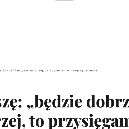
e dobrze”, kiedy mi najgorzej, to przysięgam – nie ręczę za siebie!
szę: „będzie dobrz
zej, to przysięga