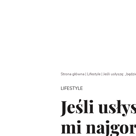
Strona główna
|
Lifestyle
|
Jeśli usłyszę: „będzi
LIFESTYLE
Jeśli usły
mi najgor