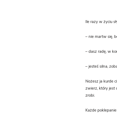
Ile razy w życiu sł
– nie martw się, 
– dasz radę, w koń
– jesteś silna, zo
Nożesz ja kurde c
zwierz, który jest 
zrobi.
Każde poklepanie 