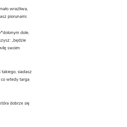
 mało wrażliwa,
kasz piorunami.
ie*dolonym dole,
szysz: „będzie
hwilę swoim
 takiego, siadasz
, co wtedy targa
która dobrze się