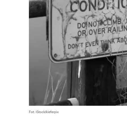
Fot. iStock/kieferpix