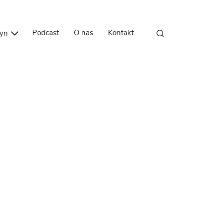
Przejdź do treści
Podcast
O nas
Kontakt
zyn