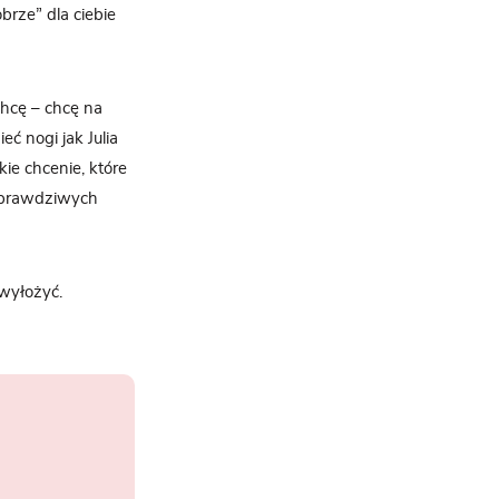
brze” dla ciebie
chcę – chcę na
ć nogi jak Julia
ie chcenie, które
bo prawdziwych
 wyłożyć.