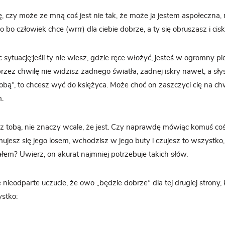
, czy może ze mną coś jest nie tak, że może ja jestem aspołeczna,
bo człowiek chce (wrrr) dla ciebie dobrze, a ty się obruszasz i cis
 sytuację:jeśli ty nie wiesz, gdzie ręce włożyć, jesteś w ogromny p
zez chwilę nie widzisz żadnego światła, żadnej iskry nawet, a sły
tobą”, to chcesz wyć do księżyca. Może choć on zaszczyci cię na c
.
st z tobą, nie znaczy wcale, że jest. Czy naprawdę mówiąc komuś coś
mujesz się jego losem, wchodzisz w jego buty i czujesz to wszystko
ałem? Uwierz, on akurat najmniej potrzebuje takich słów.
 nieodparte uczucie, że owo „będzie dobrze” dla tej drugiej strony, 
stko: