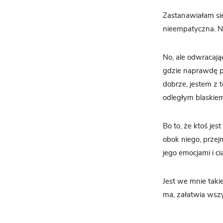
Zastanawiałam się
nieempatyczna. No 
No, ale odwracając
gdzie naprawdę pr
dobrze, jestem z 
odległym blaskiem
Bo to, że ktoś je
obok niego, przej
jego emocjami i ci
Jest we mnie takie
ma, załatwia wszy