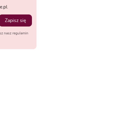
.pl.
Zapisz się
sz nasz regulamin