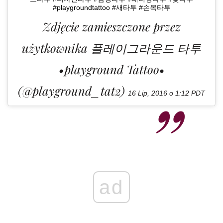
#playgroundtattoo #새타투 #손목타투
Zdjęcie zamieszczone przez
użytkownika 플레이그라운드 타투
•playground Tattoo•
(@playground_tat2)
16 Lip, 2016 o 1:12 PDT
ad