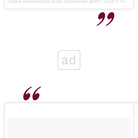
Zdjęcie zamieszczone przez użytkownika 플레이그라운드 타투 •playground Tattoo• (@playground_tat2)
ad