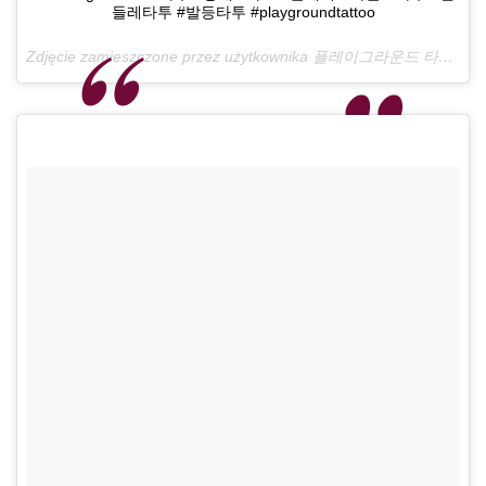
들레타투 #발등타투 #playgroundtattoo
Zdjęcie zamieszczone przez użytkownika 플레이그라운드 타투 •playground Tattoo• (@playground_tat2)