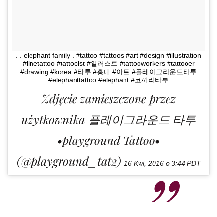
. . elephant family . #tattoo #tattoos #art #design #illustration
#linetattoo #tattooist #일러스트 #tattooworkers #tattooer
#drawing #korea #타투 #홍대 #아트 #플레이그라운드타투
#elephanttattoo #elephant #코끼리타투
Zdjęcie zamieszczone przez
użytkownika 플레이그라운드 타투
•playground Tattoo•
(@playground_tat2)
16 Kwi, 2016 o 3:44 PDT