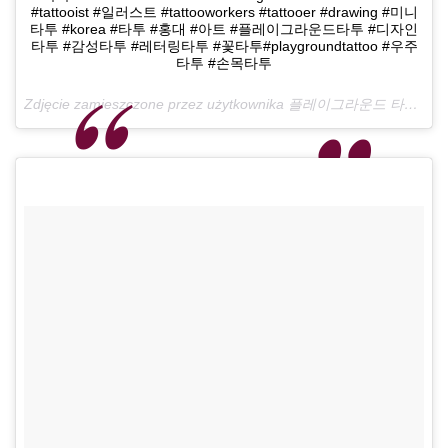
#tattooist #일러스트 #tattooworkers #tattooer #drawing #미니
타투 #korea #타투 #홍대 #아트 #플레이그라운드타투 #디자인
타투 #감성타투 #레터링타투 #꽃타투#playgroundtattoo #우주
타투 #손목타투
Zdjęcie zamieszczone przez użytkownika 플레이그라운드 타투 •playground Tattoo• (@playground_tat2)