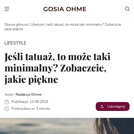
Go
to
Show menu
content
Strona główna
|
Lifestyle
|
Jeśli tatuaż, to może taki minimalny? Zobaczcie,
jakie piękne
LIFESTYLE
Jeśli tatuaż, to może taki
minimalny? Zobaczcie,
jakie piękne
Autor:
Redakcja Oh!me
Publikacja: 13.08.2016
Udostępnij
Przeczytasz w: 3 minuty