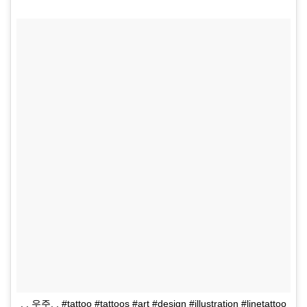
. . 우주. . #tattoo #tattoos #art #design #illustration #linetattoo