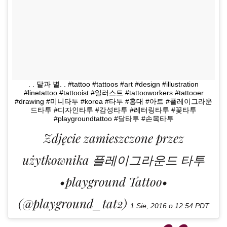
. . 달과 별. . #tattoo #tattoos #art #design #illustration
#linetattoo #tattooist #일러스트 #tattooworkers #tattooer
#drawing #미니타투 #korea #타투 #홍대 #아트 #플레이그라운
드타투 #디자인타투 #감성타투 #레터링타투 #꽃타투
#playgroundtattoo #달타투 #손목타투
Zdjęcie zamieszczone przez
użytkownika 플레이그라운드 타투
•playground Tattoo•
(@playground_tat2)
1 Sie, 2016 o 12:54 PDT