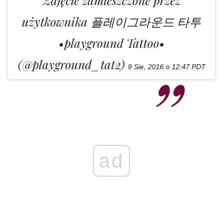
Zdjęcie zamieszczone przez
użytkownika 플레이그라운드 타투
•playground Tattoo•
(@playground_tat2)
9 Sie, 2016 o 12:47 PDT
ad