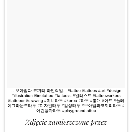
. . 보아뱀과 코끼리 라인작업. . #tattoo #tattoos #art #design
#illustration #linetattoo #tattooist #일러스트 #tattooworkers
#tattooer #drawing #미니타투 #korea #타투 #홍대 #아트 #플레
이그라운드타투 #디자인타투 #감성타투 #보아뱀과코끼리타투 #
어린왕자타투 #playgroundtattoo
Zdjęcie zamieszczone przez