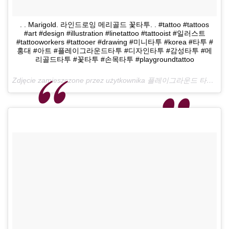
. . Marigold. 라인드로잉 메리골드 꽃타투. . #tattoo #tattoos
#art #design #illustration #linetattoo #tattooist #일러스트
#tattooworkers #tattooer #drawing #미니타투 #korea #타투 #
홍대 #아트 #플레이그라운드타투 #디자인타투 #감성타투 #메
리골드타투 #꽃타투 #손목타투 #playgroundtattoo
Zdjęcie zamieszczone przez użytkownika 플레이그라운드 타투 •playground Tattoo• (@playground_tat2)