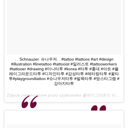
. . Schnauzer. 슈나우저. . #tattoo #tattoos #art #design
#illustration #linetattoo #tattooist #일러스트 #tattooworkers
#tattooer #drawing #미니타투 #korea #타투 #홍대 #아트 #플
레이그라운드타투 #디자인타투 #감성타투 #레터링타투 #꽃타
투#playgroundtattoo #슈나우저타투 #발목타투 #멍스타그램 #
강아지타투
Zdjęcie zamieszczone przez użytkownika 플레이그라운드 타투 •playground Tattoo• (@playground_tat2)