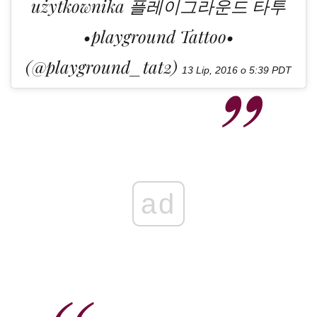
użytkownika 플레이그라운드 타투
•playground Tattoo•
(@playground_tat2)
13 Lip, 2016 o 5:39 PDT
ad