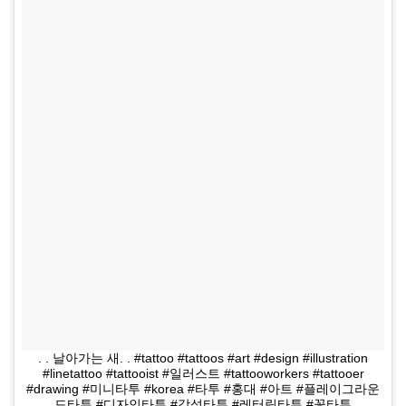
. . 날아가는 새. . #tattoo #tattoos #art #design #illustration
#linetattoo #tattooist #일러스트 #tattooworkers #tattooer
#drawing #미니타투 #korea #타투 #홍대 #아트 #플레이그라운
드타투 #디자인타투 #감성타투 #레터링타투 #꽃타투