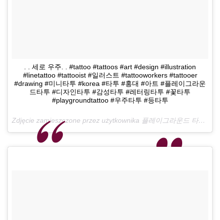
. . 세로 우주. . #tattoo #tattoos #art #design #illustration
#linetattoo #tattooist #일러스트 #tattooworkers #tattooer
#drawing #미니타투 #korea #타투 #홍대 #아트 #플레이그라운
드타투 #디자인타투 #감성타투 #레터링타투 #꽃타투
#playgroundtattoo #우주타투 #등타투
Zdjęcie zamieszczone przez użytkownika 플레이그라운드 타투 •playground Tattoo• (@playground_tat2)