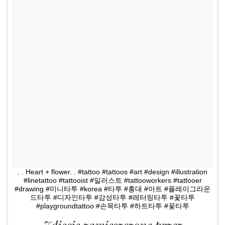
. . Heart + flower. . #tattoo #tattoos #art #design #illustration
#linetattoo #tattooist #일러스트 #tattooworkers #tattooer
#drawing #미니타투 #korea #타투 #홍대 #아트 #플레이그라운
드타투 #디자인타투 #감성타투 #레터링타투 #꽃타투
#playgroundtattoo #손목타투 #하트타투 #꽃타투