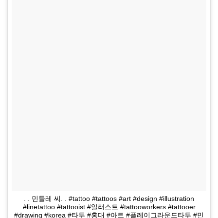
. . 민들레 씨. . #tattoo #tattoos #art #design #illustration
#linetattoo #tattooist #일러스트 #tattooworkers #tattooer
#drawing #korea #타투 #홍대 #아트 #플레이그라운드타투 #민